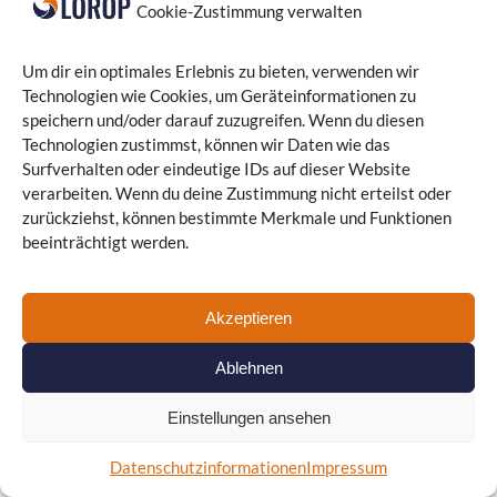
Softwareentwicklung Dresden
Cookie-Zustimmung verwalten
Softwareentwicklung Frankfurt
Softwareentwicklung Leipzig
Um dir ein optimales Erlebnis zu bieten, verwenden wir
Softwareentwicklung Mainz
Technologien wie Cookies, um Geräteinformationen zu
Softwareentwicklung Saarbrücken
speichern und/oder darauf zuzugreifen. Wenn du diesen
Softwarewartung
Technologien zustimmst, können wir Daten wie das
Softwarewartung Berlin
Surfverhalten oder eindeutige IDs auf dieser Website
Softwarewartung Cottbus
verarbeiten. Wenn du deine Zustimmung nicht erteilst oder
Softwarewartung Darmstadt
zurückziehst, können bestimmte Merkmale und Funktionen
Softwarewartung Dresden
beeinträchtigt werden.
Softwarewartung Frankfurt
Softwarewartung Leipzig
Akzeptieren
Softwarewartung Mainz
Softwarewartung Saarbrücken
Ablehnen
Techstack
Webentwicklung
Einstellungen ansehen
Webentwicklung Berlin
Webentwicklung Cottbus
Datenschutzinformationen
Impressum
Webentwicklung Darmstadt