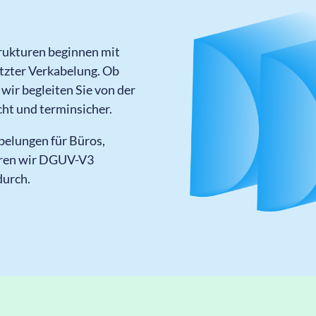
rukturen beginnen mit
tzter Verkabelung. Ob
wir begleiten Sie von der
ht und terminsicher.
belungen für Büros,
hren wir DGUV-V3
durch.