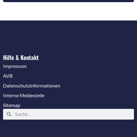
r
r
i
a
c
g
h
e
t
n
*
*
Hilfe & Kontakt
Impressum
AVB
Datenschutzinformationen
Interne Meldestelle
Sitemap