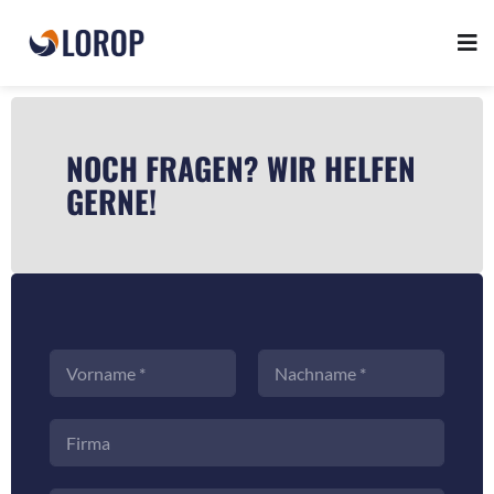
NOCH FRAGEN? WIR HELFEN
GERNE!
N
a
m
Vorname
Nachname
e
F
*
i
r
m