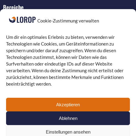
Bereiche
IT-Service
Cookie-Zustimmung verwalten
Verkabelung
Datenschutz
Um dir ein optimales Erlebnis zu bieten, verwenden wir
Compliance
Technologien wie Cookies, um Geräteinformationen zu
speichern und/oder darauf zuzugreifen. Wenn du diesen
Programmierung
Technologien zustimmst, können wir Daten wie das
Surfverhalten oder eindeutige IDs auf dieser Website
verarbeiten. Wenn du deine Zustimmung nicht erteilst oder
zurückziehst, können bestimmte Merkmale und Funktionen
beeinträchtigt werden.
Landgrafenstraße 16 | 10787 Berlin
030 330 96 26 0
| Fax: 030 330 96 26 29
kontakt@lorop.de
Akzeptieren
Guiollettstraße 30 | 60325 Frankfurt am Main
069 870 08 21
22
| Fax: 069 870 08 21 29
www.itservice-frankfurt.de
Ablehnen
Einstellungen ansehen