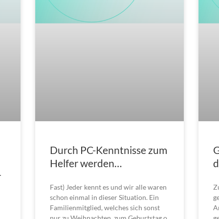
Durch PC-Kenntnisse zum
G
Helfer werden…
d
r
Fast) Jeder kennt es und wir alle waren
Z
schon einmal in dieser Situation. Ein
g
Familienmitglied, welches sich sonst
A
nur zu Weihnachten, zum Geburtstag o.
g