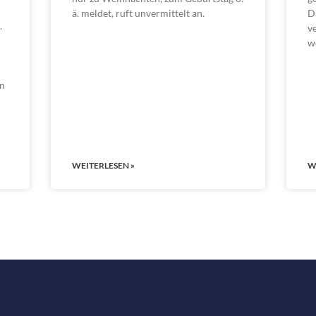
ä. meldet, ruft unvermittelt an.
D
.
v
w
en
WEITERLESEN »
W