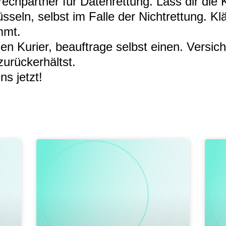
echpartner für Datenrettung. Lass dir die 
sseln, selbst im Falle der Nichtrettung. K
mmt.
nen Kurier, beauftrage selbst einen. Versic
zurückerhältst.
s jetzt!