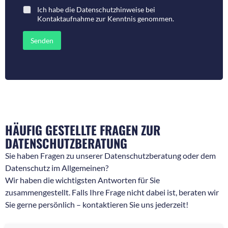
m
a
Ich habe die
Datenschutzhinweise bei
e
r
Kontaktaufnahme
zur Kenntnis genommen.
r
o
f
d
ü
e
Senden
r
r
R
N
ü
a
c
c
k
h
f
r
r
i
a
c
g
h
e
t
HÄUFIG GESTELLTE FRAGEN ZUR
n
*
DATENSCHUTZBERATUNG
*
Sie haben Fragen zu unserer Datenschutzberatung oder dem
Datenschutz im Allgemeinen?
Wir haben die wichtigsten Antworten für Sie
zusammengestellt. Falls Ihre Frage nicht dabei ist, beraten wir
Sie gerne persönlich – kontaktieren Sie uns jederzeit!