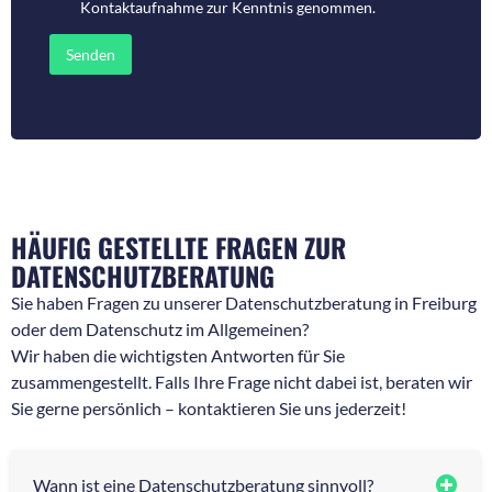
Kontaktaufnahme
zur Kenntnis genommen.
r
o
f
d
ü
e
Senden
r
r
R
N
ü
a
c
c
k
h
f
r
r
i
a
c
g
h
e
t
HÄUFIG GESTELLTE FRAGEN ZUR
n
*
DATENSCHUTZBERATUNG
*
Sie haben Fragen zu unserer Datenschutzberatung in Freiburg
oder dem Datenschutz im Allgemeinen?
Wir haben die wichtigsten Antworten für Sie
zusammengestellt. Falls Ihre Frage nicht dabei ist, beraten wir
Sie gerne persönlich – kontaktieren Sie uns jederzeit!
Wann ist eine Datenschutzberatung sinnvoll?