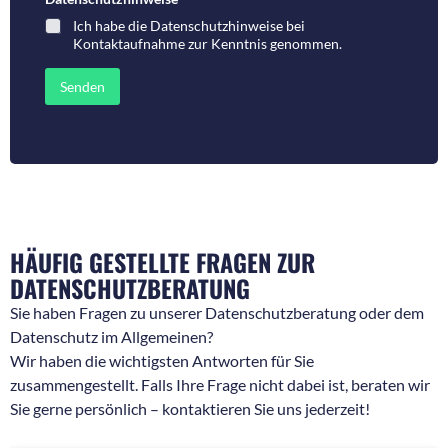
m
a
Ich habe die
Datenschutzhinweise bei
e
r
Kontaktaufnahme
zur Kenntnis genommen.
r
o
f
d
ü
e
Senden
r
r
R
N
ü
a
c
c
k
h
f
r
r
i
a
c
g
h
e
t
HÄUFIG GESTELLTE FRAGEN ZUR
n
*
DATENSCHUTZBERATUNG
*
Sie haben Fragen zu unserer Datenschutzberatung oder dem
Datenschutz im Allgemeinen?
Wir haben die wichtigsten Antworten für Sie
zusammengestellt. Falls Ihre Frage nicht dabei ist, beraten wir
Sie gerne persönlich – kontaktieren Sie uns jederzeit!