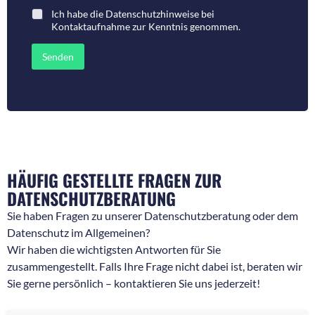
m
a
Ich habe die
Datenschutzhinweise bei
e
r
Kontaktaufnahme
zur Kenntnis genommen.
r
o
f
d
ü
e
Senden
r
r
R
N
ü
a
c
c
k
h
f
r
r
i
a
c
g
h
e
t
HÄUFIG GESTELLTE FRAGEN ZUR
n
*
DATENSCHUTZBERATUNG
*
Sie haben Fragen zu unserer Datenschutzberatung oder dem
Datenschutz im Allgemeinen?
Wir haben die wichtigsten Antworten für Sie
zusammengestellt. Falls Ihre Frage nicht dabei ist, beraten wir
Sie gerne persönlich – kontaktieren Sie uns jederzeit!