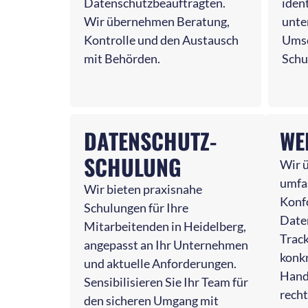
Datenschutzbeauftragten.
ident
Wir übernehmen Beratung,
unte
Kontrolle und den Austausch
Umse
mit Behörden.
Sch
DATENSCHUTZ-
WE
SCHULUNG
Wir 
umfa
Wir bieten praxisnahe
Konf
Schulungen für Ihre
Date
Mitarbeitenden in Heidelberg,
Track
angepasst an Ihr Unternehmen
konk
und aktuelle Anforderungen.
Hand
Sensibilisieren Sie Ihr Team für
recht
den sicheren Umgang mit