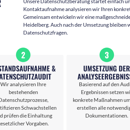
R
Unsere Datenschutzberatung startet einfach un
Kontaktaufnahme analysieren wir Ihren konkre
Gemeinsam entwickeln wir eine maßgeschneider
Heidelberg. Auch nach der Umsetzung bleiben wir
Datenschutzfragen.
2
3
STANDSAUFNAHME &
UMSETZUNG DE
ATENSCHUTZAUDIT
ANALYSEERGEBNIS
Wir analysieren Ihre
Basierend auf den Audi
bestehenden
Ergebnissen setzen w
Datenschutzprozesse,
konkrete Maßnahmen um
tifizieren Schwachstellen
erstellen alle notwendi
d prüfen die Einhaltung
Dokumentationen.
gesetzlicher Vorgaben.