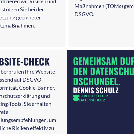
ifizieren wir Risiken und
Maßnahmen (TOMs) gem
rstützen Sie bei der
DSGVO.
tzung geeigneter
utzmaßnahmen.
GEMEINSAM DU
BSITE-CHECK
DEN DATENSCHU
überprüfen Ihre Website
DSCHUNGEL.
ssend auf DSGVO-
ormität, Cookie-Banner,
DENNIS SCHULZ
nschutzerklärung und
BEREICHSLEITER
DATENSCHUTZ
ing-Tools. Sie erhalten
rete
lungsempfehlungen, um
liche Risiken effektiv zu