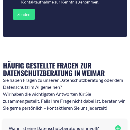
Kontaktaufnahme
zur Kenntnis genommen.
r
o
f
d
ü
e
Senden
r
r
R
N
ü
a
c
c
k
h
f
r
r
i
a
c
g
h
e
t
HÄUFIG GESTELLTE FRAGEN ZUR
n
*
DATENSCHUTZBERATUNG IN WEIMAR
*
Sie haben Fragen zu unserer Datenschutzberatung oder dem
Datenschutz im Allgemeinen?
Wir haben die wichtigsten Antworten für Sie
zusammengestellt. Falls Ihre Frage nicht dabei ist, beraten wir
Sie gerne persönlich – kontaktieren Sie uns jederzeit!
Wann ist eine Datenschutzberatung sinnvoll?