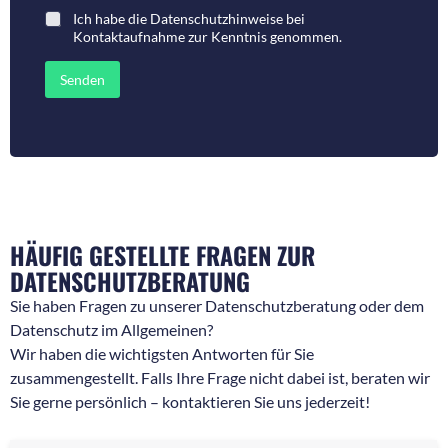
m
a
Ich habe die
Datenschutzhinweise bei
e
r
Kontaktaufnahme
zur Kenntnis genommen.
r
o
f
d
ü
e
Senden
r
r
R
N
ü
a
c
c
k
h
f
r
r
i
a
c
g
h
e
t
HÄUFIG GESTELLTE FRAGEN ZUR
n
*
DATENSCHUTZBERATUNG
*
Sie haben Fragen zu unserer Datenschutzberatung oder dem
Datenschutz im Allgemeinen?
Wir haben die wichtigsten Antworten für Sie
zusammengestellt. Falls Ihre Frage nicht dabei ist, beraten wir
Sie gerne persönlich – kontaktieren Sie uns jederzeit!