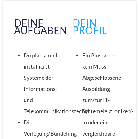
DEINE
DEIN
AUFGABEN
PROFIL
Du planst und
Ein Plus, aber
installierst
kein Muss:
Systeme der
Abgeschlossene
Informations-
Ausbildung
und
zum/zur IT-
Telekommunikationstechnik.
Systemelektroniker/-
Die
in oder eine
Verlegung/Bündelung
vergleichbare