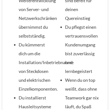
Weiterentwicklung
sind bereit für
von Server- und
deinen
Netzwerkschränken
Quereinstieg
übernimmst du
Du pflegst einen
selbstständig.
vertrauensvollen
Du kümmerst
Kundenumgang
dich um die
bist zuverlässig
Installation/Inbetriebnahme
und
von Steckdosen
lernbegeistert
und elektrischen
Wenn du on top
Einzelkomponenten.
weißt, dass ohne
Du installierst
Teamwork gar nix
Hausleitsysteme
läuft, du Spaß