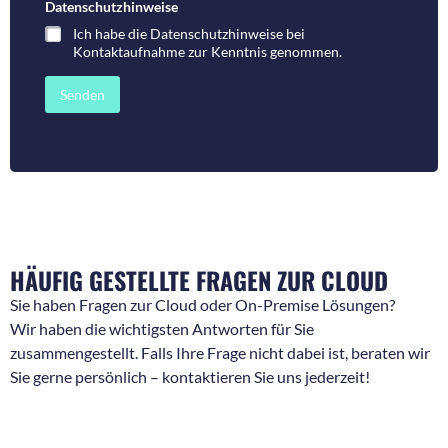
m
t
Datenschutzhinweise
*
m
a
Ich habe die
Datenschutzhinweise bei
e
r
Kontaktaufnahme
zur Kenntnis genommen.
r
o
f
d
ü
e
Senden
r
r
R
N
ü
a
c
c
k
h
f
r
r
i
a
c
g
h
e
t
HÄUFIG GESTELLTE FRAGEN ZUR CLOUD
n
*
*
Sie haben Fragen zur Cloud oder On-Premise Lösungen?
Wir haben die wichtigsten Antworten für Sie
zusammengestellt. Falls Ihre Frage nicht dabei ist, beraten wir
Sie gerne persönlich – kontaktieren Sie uns jederzeit!