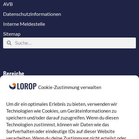
AVB
Datenschutzinformationen
Interne Meldestelle
Sitemap
Bereiche
IT-Service
Cookie-Zustimmung verwalten
Verkabelung
Datenschutz
Um dir ein optimales Erlebnis zu bieten, verwenden wir
Compliance
Technologien wie Cookies, um Geräteinformationen zu
speichern und/oder darauf zuzugreifen. Wenn du diesen
Programmierung
Technologien zustimmst, können wir Daten wie das
Surfverhalten oder eindeutige IDs auf dieser Website
verarbeiten. Wenn du deine Zustimmung nicht erteilst oder