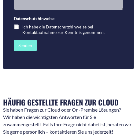
n
m
n
e
u
n
m
t
Datenschutzhinweise
*
m
a
Ich habe die
Datenschutzhinweise bei
e
r
Kontaktaufnahme
zur Kenntnis genommen.
r
o
f
d
ü
e
Senden
r
r
R
N
ü
a
c
c
k
h
f
r
r
i
a
c
g
h
e
t
HÄUFIG GESTELLTE FRAGEN ZUR CLOUD
n
*
*
Sie haben Fragen zur Cloud oder On-Premise Lösungen?
Wir haben die wichtigsten Antworten für Sie
zusammengestellt. Falls Ihre Frage nicht dabei ist, beraten wir
Sie gerne persönlich – kontaktieren Sie uns jederzeit!