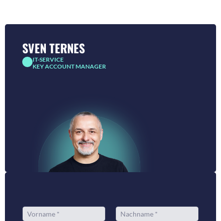
SVEN TERNES
IT-SERVICE
KEY ACCOUNT MANAGER
N
a