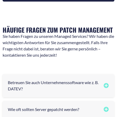
k
h
f
r
r
i
a
c
g
h
e
t
HÄUFIGE FRAGEN ZUM PATCH MANAGEMENT
n
*
*
Sie haben Fragen zu unseren Managed Services? Wir haben die
wichtigsten Antworten für Sie zusammengestellt. Falls Ihre
Frage nicht dabei ist, beraten wir Sie gerne persönlich –
kontaktieren Sie uns jederzeit!
Betreuen Sie auch Unternehmenssoftware wie z. B.
DATEV?
Wie oft sollten Server gepatcht werden?