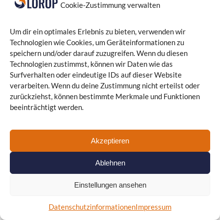
Cookie-Zustimmung verwalten
Wir halten Ihre Anwendungen stets auf dem
neuesten Stand. Wir bieten regelmäßige Updates,
Um dir ein optimales Erlebnis zu bieten, verwenden wir
beheben Fehler und optimieren die Leistung, damit
Technologien wie Cookies, um Geräteinformationen zu
Ihre Software reibungslos läuft. So sichern wir die
speichern und/oder darauf zuzugreifen. Wenn du diesen
langfristige Funktionsfähigkeit Ihrer Software-
Technologien zustimmst, können wir Daten wie das
Lösung.
Surfverhalten oder eindeutige IDs auf dieser Website
verarbeiten. Wenn du deine Zustimmung nicht erteilst oder
Mehr erfahren
zurückziehst, können bestimmte Merkmale und Funktionen
beeinträchtigt werden.
Akzeptieren
WEBSEITEN & SHOPSYSTEME
Ablehnen
Wir entwickeln professionelle Webseiten und
Shopsysteme, die zu Ihrem Unternehmen passen –
Einstellungen ansehen
individuell gestaltet, mobil optimiert und technisch
auf dem neuesten Stand.
Datenschutzinformationen
Impressum