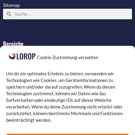
Sitemap
Bereiche
IT-Service
Cookie-Zustimmung verwalten
Verkabelung
Datenschutz
Um dir ein optimales Erlebnis zu bieten, verwenden wir
Compliance
Technologien wie Cookies, um Geräteinformationen zu
speichern und/oder darauf zuzugreifen. Wenn du diesen
Programmierung
Technologien zustimmst, können wir Daten wie das
Surfverhalten oder eindeutige IDs auf dieser Website
verarbeiten. Wenn du deine Zustimmung nicht erteilst oder
zurückziehst, können bestimmte Merkmale und Funktionen
beeinträchtigt werden.
Landgrafenstraße 16 | 10787 Berlin
030 330 96 26 0
| Fax: 030 330 96 26 29
kontakt@lorop.de