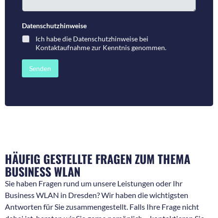
n
e
u
n
m
t
Datenschutzhinweise
*
m
a
Ich habe die
Datenschutzhinweise bei
e
r
Kontaktaufnahme
zur Kenntnis genommen.
r
o
f
d
ü
e
Senden
r
r
R
N
ü
a
c
c
k
h
f
r
r
i
a
c
g
h
e
t
HÄUFIG GESTELLTE FRAGEN ZUM THEMA
n
*
*
BUSINESS WLAN
Sie haben Fragen rund um unsere Leistungen oder Ihr
Business WLAN in Dresden? Wir haben die wichtigsten
Antworten für Sie zusammengestellt. Falls Ihre Frage nicht