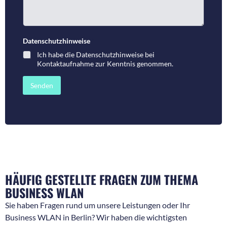
o
m
n
m
n
e
u
n
m
t
Datenschutzhinweise
*
m
a
Ich habe die
Datenschutzhinweise bei
e
r
Kontaktaufnahme
zur Kenntnis genommen.
r
o
f
d
ü
e
Senden
r
r
R
N
ü
a
c
c
k
h
f
r
r
i
a
c
g
h
e
t
HÄUFIG GESTELLTE FRAGEN ZUM THEMA
n
*
*
BUSINESS WLAN
Sie haben Fragen rund um unsere Leistungen oder Ihr
Business WLAN in Berlin? Wir haben die wichtigsten