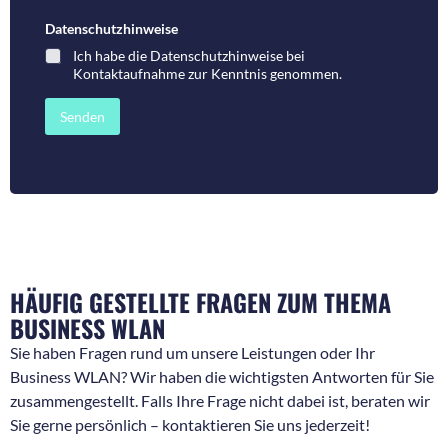
u
n
m
t
Datenschutzhinweise
*
m
a
Ich habe die
Datenschutzhinweise bei
e
r
Kontaktaufnahme
zur Kenntnis genommen.
r
o
f
d
ü
e
Senden
r
r
R
N
ü
a
c
c
k
h
f
r
r
i
a
c
g
h
e
t
HÄUFIG GESTELLTE FRAGEN ZUM THEMA
n
*
*
BUSINESS WLAN
Sie haben Fragen rund um unsere Leistungen oder Ihr
Business WLAN? Wir haben die wichtigsten Antworten für Sie
zusammengestellt. Falls Ihre Frage nicht dabei ist, beraten wir
Sie gerne persönlich – kontaktieren Sie uns jederzeit!