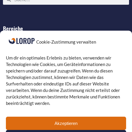
Bereiche
IT-Service
Cookie-Zustimmung verwalten
Verkabelung
Datenschutz
Um dir ein optimales Erlebnis zu bieten, verwenden wir
Compliance
Technologien wie Cookies, um Geräteinformationen zu
speichern und/oder darauf zuzugreifen. Wenn du diesen
Programmierung
Technologien zustimmst, können wir Daten wie das
Surfverhalten oder eindeutige IDs auf dieser Website
verarbeiten. Wenn du deine Zustimmung nicht erteilst oder
zurückziehst, können bestimmte Merkmale und Funktionen
beeinträchtigt werden.
Landgrafenstraße 16 | 10787 Berlin
030 330 96 26 0
| Fax: 030 330 96 26 29
kontakt@lorop.de
Akzeptieren
Guiollettstraße 30 | 60325 Frankfurt am Main
069 870 08 21
22
| Fax: 069 870 08 21 29
www.itservice-frankfurt.de