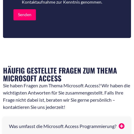
Kontaktaufnahme
zur Kenntnis genommen.
r
o
f
d
ü
e
Senden
r
r
R
N
ü
a
c
c
k
h
f
r
r
i
a
c
g
h
e
t
HÄUFIG GESTELLTE FRAGEN ZUM THEMA
n
*
*
MICROSOFT ACCESS
Sie haben Fragen zum Thema Microsoft Access? Wir haben die
wichtigsten Antworten für Sie zusammengestellt. Falls Ihre
Frage nicht dabei ist, beraten wir Sie gerne persönlich –
kontaktieren Sie uns jederzeit!
Was umfasst die Microsoft Access Programmierung?