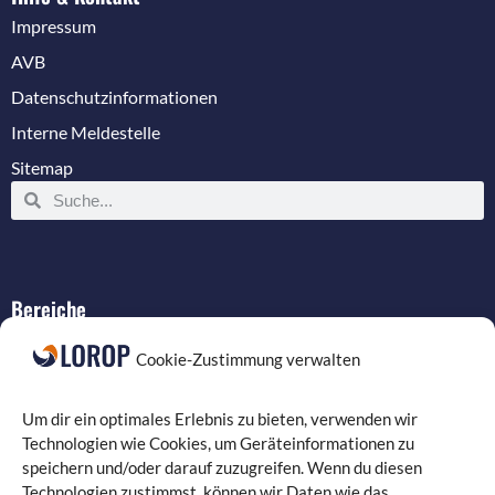
Impressum
AVB
Datenschutzinformationen
Interne Meldestelle
Sitemap
Bereiche
IT-Service
Cookie-Zustimmung verwalten
Verkabelung
Datenschutz
Um dir ein optimales Erlebnis zu bieten, verwenden wir
Compliance
Technologien wie Cookies, um Geräteinformationen zu
speichern und/oder darauf zuzugreifen. Wenn du diesen
Programmierung
Technologien zustimmst, können wir Daten wie das