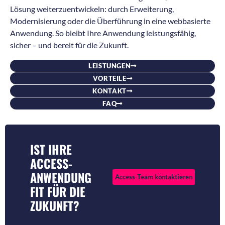
Lösung weiterzuentwickeln: durch Erweiterung,
Modernisierung oder die Überführung in eine webbasierte
Anwendung. So bleibt Ihre Anwendung leistungsfähig,
sicher – und bereit für die Zukunft.
LEISTUNGEN
VORTEILE
KONTAKT
FAQ
IST IHRE
ACCESS-
ANWENDUNG
Access-Team kontaktieren
FIT FÜR DIE
ZUKUNFT?