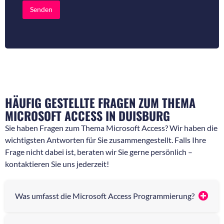
ü
e
Senden
r
r
R
N
ü
a
c
c
k
h
f
r
r
i
a
c
g
h
e
t
HÄUFIG GESTELLTE FRAGEN ZUM THEMA
n
*
*
MICROSOFT ACCESS IN DUISBURG
Sie haben Fragen zum Thema Microsoft Access? Wir haben die
wichtigsten Antworten für Sie zusammengestellt. Falls Ihre
Frage nicht dabei ist, beraten wir Sie gerne persönlich –
kontaktieren Sie uns jederzeit!
Was umfasst die Microsoft Access Programmierung?