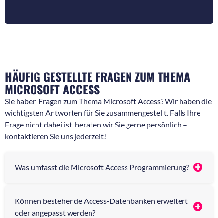
ü
a
c
c
k
h
f
r
r
i
a
c
g
h
e
t
HÄUFIG GESTELLTE FRAGEN ZUM THEMA
n
*
*
MICROSOFT ACCESS
Sie haben Fragen zum Thema Microsoft Access? Wir haben die
wichtigsten Antworten für Sie zusammengestellt. Falls Ihre
Frage nicht dabei ist, beraten wir Sie gerne persönlich –
kontaktieren Sie uns jederzeit!
Was umfasst die Microsoft Access Programmierung?
Können bestehende Access-Datenbanken erweitert
oder angepasst werden?