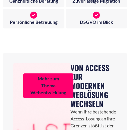
Ganzheitliche Beratung
Zuverlässige Migration
Persönliche Betreuung
DSGVO im Blick
VON ACCESS
ZUR
Mehr zum
MODERNEN
Thema
WEBLÖSUNG
Webentwicklung
WECHSELN
Wenn Ihre bestehende
Access-Lösung an ihre
Grenzen stößt, ist der