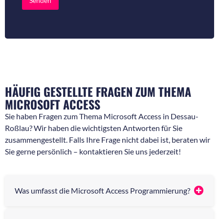
Senden
r
r
R
N
ü
a
c
c
k
h
f
r
r
i
a
c
g
h
e
t
HÄUFIG GESTELLTE FRAGEN ZUM THEMA
n
*
*
MICROSOFT ACCESS
Sie haben Fragen zum Thema Microsoft Access in Dessau-
Roßlau? Wir haben die wichtigsten Antworten für Sie
zusammengestellt. Falls Ihre Frage nicht dabei ist, beraten wir
Sie gerne persönlich – kontaktieren Sie uns jederzeit!
Was umfasst die Microsoft Access Programmierung?