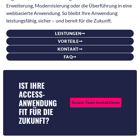
Erweiterung, Modernisierung oder die Überführung in eine
webbasierte Anwendung. So bleibt Ihre Anwendung
leistungsfähig, sicher – und bereit für die Zukunft.
LEISTUNGEN
VORTEILE
KONTAKT
FAQ
IST IHRE
ACCESS-
ANWENDUNG
Access-Team kontaktieren
FIT FÜR DIE
ZUKUNFT?