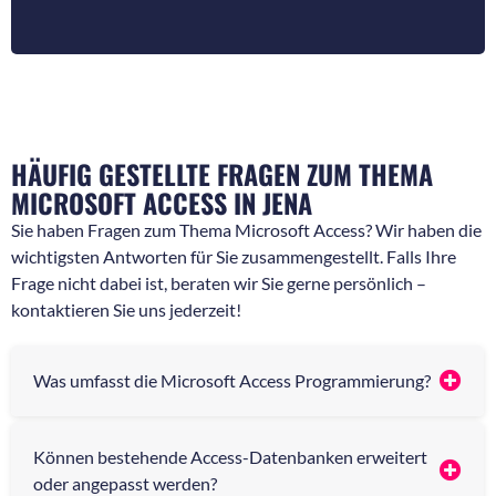
ü
a
c
c
k
h
f
r
r
i
a
c
g
h
e
t
HÄUFIG GESTELLTE FRAGEN ZUM THEMA
n
*
*
MICROSOFT ACCESS IN JENA
Sie haben Fragen zum Thema Microsoft Access? Wir haben die
wichtigsten Antworten für Sie zusammengestellt. Falls Ihre
Frage nicht dabei ist, beraten wir Sie gerne persönlich –
kontaktieren Sie uns jederzeit!
Was umfasst die Microsoft Access Programmierung?
Können bestehende Access-Datenbanken erweitert
oder angepasst werden?