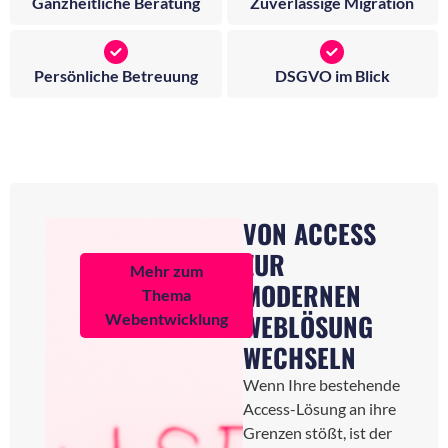
Ganzheitliche Beratung
Zuverlässige Migration
Persönliche Betreuung
DSGVO im Blick
VON ACCESS
ZUR
Mehr zum
MODERNEN
Thema
WEBLÖSUNG
Webentwicklung
WECHSELN
Wenn Ihre bestehende
Access-Lösung an ihre
Grenzen stößt, ist der