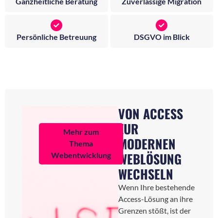
Ganzheitliche Beratung
Zuverlässige Migration
Persönliche Betreuung
DSGVO im Blick
VON ACCESS
ZUR
Mehr zum
MODERNEN
Thema
WEBLÖSUNG
Webentwicklung
WECHSELN
Wenn Ihre bestehende
Access-Lösung an ihre
Grenzen stößt, ist der