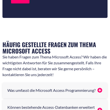
r
r
R
N
ü
a
c
c
k
h
f
r
r
i
a
c
g
h
e
t
HÄUFIG GESTELLTE FRAGEN ZUM THEMA
n
*
*
MICROSOFT ACCESS
Sie haben Fragen zum Thema Microsoft Access? Wir haben die
wichtigsten Antworten für Sie zusammengestellt. Falls Ihre
Frage nicht dabei ist, beraten wir Sie gerne persönlich –
kontaktieren Sie uns jederzeit!
Was umfasst die Microsoft Access Programmierung?
Können bestehende Access-Datenbanken erweitert