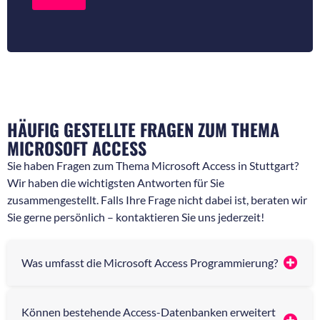
r
r
R
N
ü
a
c
c
k
h
f
r
r
i
a
c
g
h
e
t
HÄUFIG GESTELLTE FRAGEN ZUM THEMA
n
*
*
MICROSOFT ACCESS
Sie haben Fragen zum Thema Microsoft Access in Stuttgart?
Wir haben die wichtigsten Antworten für Sie
zusammengestellt. Falls Ihre Frage nicht dabei ist, beraten wir
Sie gerne persönlich – kontaktieren Sie uns jederzeit!
Was umfasst die Microsoft Access Programmierung?
Können bestehende Access-Datenbanken erweitert