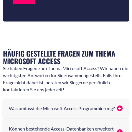
r
r
R
N
ü
a
c
c
k
h
f
r
r
i
a
c
g
h
e
t
HÄUFIG GESTELLTE FRAGEN ZUM THEMA
n
*
*
MICROSOFT ACCESS
Sie haben Fragen zum Thema Microsoft Access? Wir haben die
wichtigsten Antworten für Sie zusammengestellt. Falls Ihre
Frage nicht dabei ist, beraten wir Sie gerne persönlich –
kontaktieren Sie uns jederzeit!
Was umfasst die Microsoft Access Programmierung?
Können bestehende Access-Datenbanken erweitert