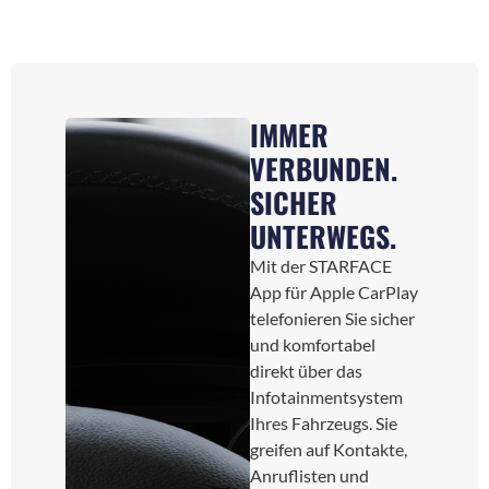
IMMER
VERBUNDEN.
SICHER
UNTERWEGS.
Mit der STARFACE
App für Apple CarPlay
telefonieren Sie sicher
und komfortabel
direkt über das
Infotainmentsystem
Ihres Fahrzeugs. Sie
greifen auf Kontakte,
Anruflisten und