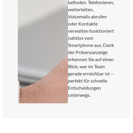
befinden. Telefonieren,
weiterleiten,
Voicemails abrufen
oder Kontakte
verwalten funktioniert
nahtlos vom
Smartphone aus. Dank
der Präsenzanzeige
erkennen Sie auf einen
Blick, wer im Team
gerade erreichbar ist –
perfekt für schnelle
Entscheidungen
unterwegs.