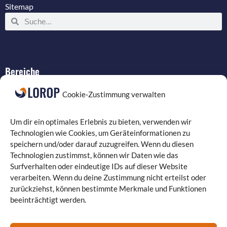
Sitemap
Bereiche
IT-Service
Cookie-Zustimmung verwalten
Verkabelung
Datenschutz
Um dir ein optimales Erlebnis zu bieten, verwenden wir
Compliance
Technologien wie Cookies, um Geräteinformationen zu
speichern und/oder darauf zuzugreifen. Wenn du diesen
Programmierung
Technologien zustimmst, können wir Daten wie das
Surfverhalten oder eindeutige IDs auf dieser Website
verarbeiten. Wenn du deine Zustimmung nicht erteilst oder
zurückziehst, können bestimmte Merkmale und Funktionen
beeinträchtigt werden.
Landgrafenstraße 16 | 10787 Berlin
030 330 96 26 0
| Fax: 030 330 96 26 29
kontakt@lorop.de