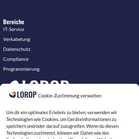
Bereiche
IT-Service
Verkabelung
Datenschutz
Compliance
Programmierung
Cookie-Zustimmung verwalten
Landgrafenstraße 16 | 10787 Berlin
Um dir ein optimales Erlebnis zu bieten, verwenden wir
030 330 96 26 0
| Fax: 030 330 96 26 29
kontakt@lorop.de
Technologien wie Cookies, um Geräteinformationen zu
Guiollettstraße 30 | 60325 Frankfurt am Main
069 870 08 21
speichern und/oder darauf zuzugreifen. Wenn du diesen
22
| Fax: 069 870 08 21 29
www.itservice-frankfurt.de
Technologien zustimmst, können wir Daten wie das