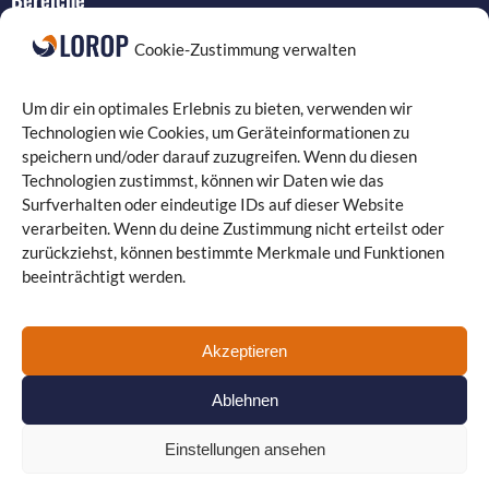
IT-Service
Cookie-Zustimmung verwalten
Verkabelung
Datenschutz
Um dir ein optimales Erlebnis zu bieten, verwenden wir
Compliance
Technologien wie Cookies, um Geräteinformationen zu
speichern und/oder darauf zuzugreifen. Wenn du diesen
Programmierung
Technologien zustimmst, können wir Daten wie das
Surfverhalten oder eindeutige IDs auf dieser Website
verarbeiten. Wenn du deine Zustimmung nicht erteilst oder
zurückziehst, können bestimmte Merkmale und Funktionen
beeinträchtigt werden.
Landgrafenstraße 16 | 10787 Berlin
030 330 96 26 0
| Fax: 030 330 96 26 29
kontakt@lorop.de
Akzeptieren
Guiollettstraße 30 | 60325 Frankfurt am Main
069 870 08 21
22
| Fax: 069 870 08 21 29
www.itservice-frankfurt.de
Ablehnen
Einstellungen ansehen