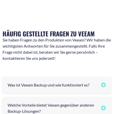
r
i
a
c
g
h
e
t
n
*
*
HÄUFIG GESTELLTE FRAGEN ZU VEEAM
Sie haben Fragen zu den Produkten von Veeam? Wir haben die
wichtigsten Antworten für Sie zusammengestellt. Falls Ihre
Frage nicht dabei ist, beraten wir Sie gerne persönlich –
kontaktieren Sie uns jederzeit!
Was ist Veeam Backup und wie funktioniert es?
Welche Vorteile bietet Veeam gegenüber anderen
Backup-Lösungen?