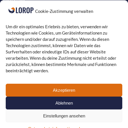
AVB
Cookie-Zustimmung verwalten
Datenschutzinformationen
Um dir ein optimales Erlebnis zu bieten, verwenden wir
Interne Meldestelle
Technologien wie Cookies, um Geräteinformationen zu
Sitemap
speichern und/oder darauf zuzugreifen. Wenn du diesen
Technologien zustimmst, können wir Daten wie das
Surfverhalten oder eindeutige IDs auf dieser Website
verarbeiten. Wenn du deine Zustimmung nicht erteilst oder
zurückziehst, können bestimmte Merkmale und Funktionen
beeinträchtigt werden.
Bereiche
IT-Service
Verkabelung
Akzeptieren
Datenschutz
Ablehnen
Compliance
Einstellungen ansehen
Programmierung