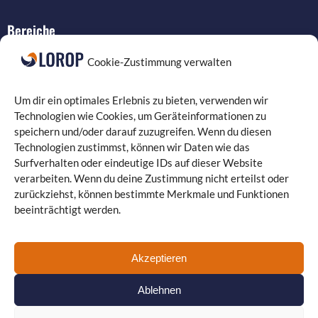
Bereiche
IT-Service
Cookie-Zustimmung verwalten
Verkabelung
Datenschutz
Um dir ein optimales Erlebnis zu bieten, verwenden wir
Compliance
Technologien wie Cookies, um Geräteinformationen zu
speichern und/oder darauf zuzugreifen. Wenn du diesen
Programmierung
Technologien zustimmst, können wir Daten wie das
Surfverhalten oder eindeutige IDs auf dieser Website
verarbeiten. Wenn du deine Zustimmung nicht erteilst oder
zurückziehst, können bestimmte Merkmale und Funktionen
beeinträchtigt werden.
Landgrafenstraße 16 | 10787 Berlin
030 330 96 26 0
| Fax: 030 330 96 26 29
kontakt@lorop.de
Akzeptieren
Guiollettstraße 30 | 60325 Frankfurt am Main
069 870 08 21
22
| Fax: 069 870 08 21 29
www.itservice-frankfurt.de
Ablehnen