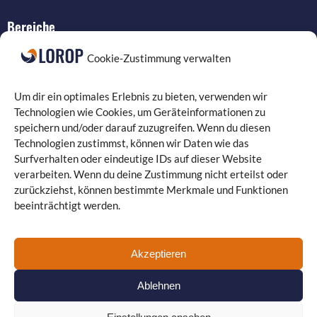
Bereiche
IT-Service
Cookie-Zustimmung verwalten
Verkabelung
Datenschutz
Um dir ein optimales Erlebnis zu bieten, verwenden wir
Compliance
Technologien wie Cookies, um Geräteinformationen zu
speichern und/oder darauf zuzugreifen. Wenn du diesen
Programmierung
Technologien zustimmst, können wir Daten wie das
Surfverhalten oder eindeutige IDs auf dieser Website
verarbeiten. Wenn du deine Zustimmung nicht erteilst oder
zurückziehst, können bestimmte Merkmale und Funktionen
beeinträchtigt werden.
Landgrafenstraße 16 | 10787 Berlin
030 330 96 26 0
| Fax: 030 330 96 26 29
kontakt@lorop.de
Akzeptieren
Guiollettstraße 30 | 60325 Frankfurt am Main
069 870 08 21
22
| Fax: 069 870 08 21 29
www.itservice-frankfurt.de
Ablehnen